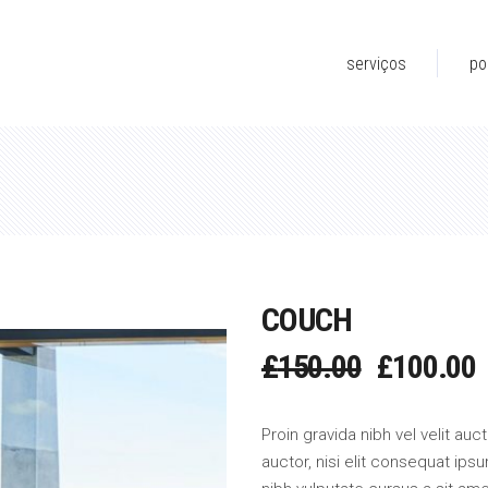
serviços
po
COUCH
O
£
150.00
£
100.00
PREÇO
ORIGINA
Proin gravida nibh vel velit au
ERA:
É
auctor, nisi elit consequat ipsu