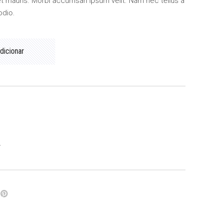
£100.00.
et mauris. Morbi accumsan ipsum velit. Nam nec tellus a
odio.
dicionar
r