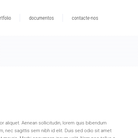
rtfolio
documentos
contacte-nos
O
PREÇO
L
ATUAL
ctor aliquet. Aenean sollicitudin, lorem quis bibendum
:
m, nec sagittis sem nibh id elit. Duis sed odio sit amet