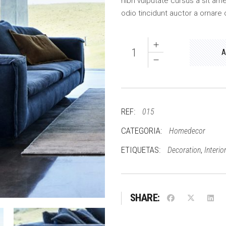
£150.00.
nibh vulputate cursus a sit am
odio tincidunt auctor a ornare 
Couch
A
quantity
REF:
015
CATEGORIA:
Homedecor
ETIQUETAS:
,
Decoration
Interio
SHARE: