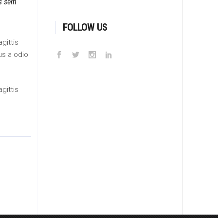
is sem
FOLLOW US
gittis
us a odio
gittis