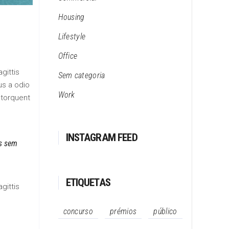
Housing
Lifestyle
Office
gittis
Sem categoria
us a odio
Work
 torquent
INSTAGRAM FEED
is sem
ETIQUETAS
gittis
concurso
prémios
público