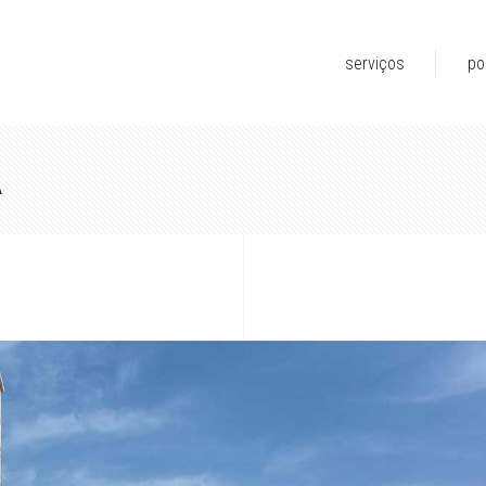
serviços
po
A