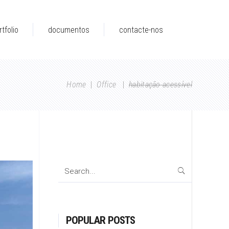
rtfolio
documentos
contacte-nos
Home
|
Office
|
habitação acessível
Search
for:
POPULAR POSTS