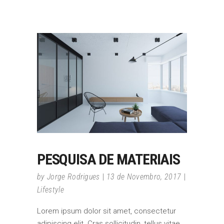
PESQUISA DE MATERIAIS
by
Jorge Rodrigues
13 de Novembro, 2017
Lifestyle
Lorem ipsum dolor sit amet, consectetur
adipiscing elit. Cras sollicitudin, tellus vitae