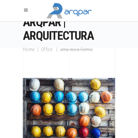
ARQPAR |
ARQUITECTURA
Home
|
Office
|
uma nova forma