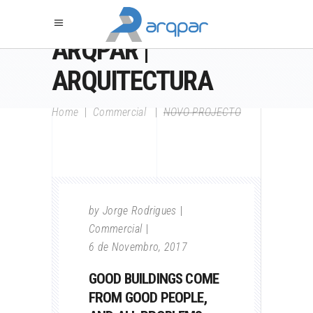
ARQPAR |
ARQUITECTURA
Home
|
Commercial
|
NOVO PROJECTO
by
Jorge Rodrigues
Commercial
6 de Novembro, 2017
GOOD BUILDINGS COME
FROM GOOD PEOPLE,