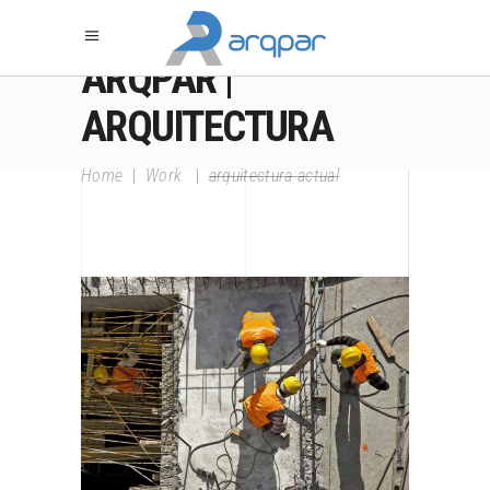
ARQPAR |
ARQUITECTURA
Home
|
Work
|
arquitectura actual